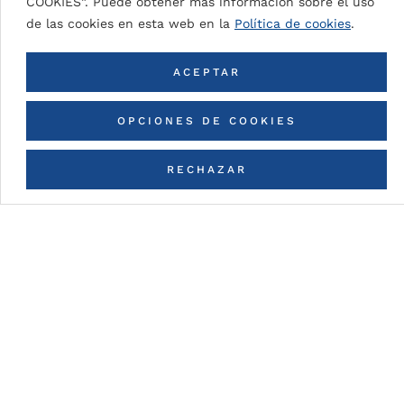
COOKIES”. Puede obtener más información sobre el uso
de las cookies en esta web en la
Política de cookies
.
VOLVER A TODOS LOS COLORES
ACEPTAR
OPCIONES DE COOKIES
RECHAZAR
CONTACTA CON NOSOTROS
Detalles de la pintura
DG5 (High Durable Polyester)
Pintura en base a resinas HDP con espesores de
pintura nominal (dependiendo del color):
DG5 2L Coastal: 35μ
aprox.