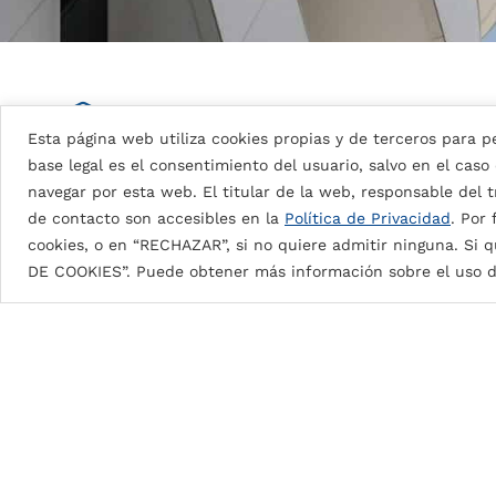
Detalles de la pintura
Esta página web utiliza cookies propias y de terceros para pe
base legal es el consentimiento del usuario, salvo en el caso
navegar por esta web. El titular de la web, responsable del tr
DG5 (High Durable Polyester)
de contacto son accesibles en la
Política de Privacidad
. Por
cookies, o en “RECHAZAR”, si no quiere admitir ninguna. Si q
Pintura en base a resinas HDP con espesores de pi
DE COOKIES”. Puede obtener más información sobre el uso d
DG5 2L Coastal: 35μ
aprox.
DG5 3L Coastal: 55μ
aprox.
DG5 2L: 25μ
aprox.
Brillos desde 10G a 90G.
Excelente protección contra la intemperie, la
Increíble dureza y flexibilidad ante el perfila