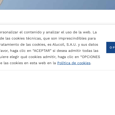
rsonalizar el contenido y analizar el uso de la web. La
 de las cookies técnicas, que son imprescindibles para
atamiento de las cookies, es Alucoil, S.A.U. y sus datos
OP
 favor, haga clic en “ACEPTAR” si desea admitir todas las
uiere elegir qué cookies admitir, haga clic en “OPCIONES
ntura nominal (dependiendo del color):
CONTACTA CON NOSOTROS
e las cookies en esta web en la
Política de cookies
.
 radiación UV y los contaminantes atmosféricos.
do, plegado y bobinado.