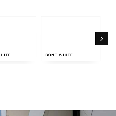
HITE
WHITE GREY 9002
CR