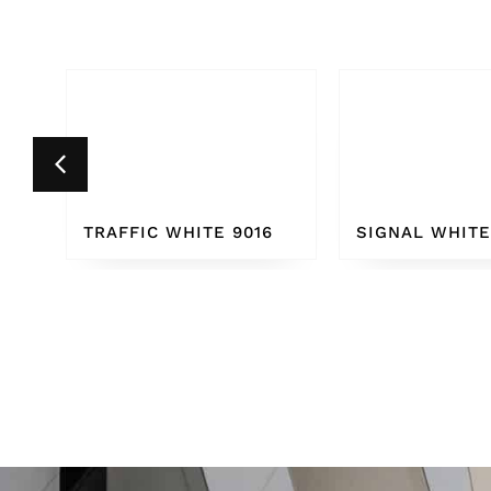
6
SIGNAL WHITE 9003
PURE WHITE 9