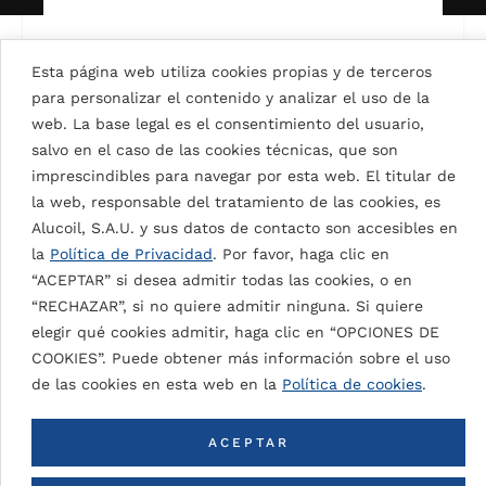
Esta página web utiliza cookies propias y de terceros
para personalizar el contenido y analizar el uso de la
web. La base legal es el consentimiento del usuario,
SIGNAL WHITE 9003
salvo en el caso de las cookies técnicas, que son
imprescindibles para navegar por esta web. El titular de
la web, responsable del tratamiento de las cookies, es
Alucoil, S.A.U. y sus datos de contacto son accesibles en
VOLVER A TODOS LOS COLORES
la
Política de Privacidad
. Por favor, haga clic en
“ACEPTAR” si desea admitir todas las cookies, o en
“RECHAZAR”, si no quiere admitir ninguna. Si quiere
elegir qué cookies admitir, haga clic en “OPCIONES DE
COOKIES”. Puede obtener más información sobre el uso
Proyectos de ALUNATURAL
OGRE STATE GYMNASIUM
de las cookies en esta web en la
Política de cookies
.
UNIVERSIDADES / CENTROS
2
RED COPPER TL
EDUCATIVOS
0
ACEPTAR
NAMS ARCHITECTURE
2
2