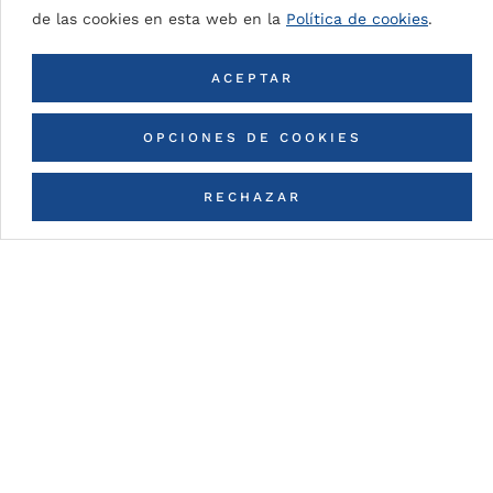
de las cookies en esta web en la
Política de cookies
.
ACEPTAR
VOLVER A TODOS LOS COLORES
OPCIONES DE COOKIES
RECHAZAR
CONTACTA CON NOSOTROS
Detalles de la pintura
PUR/PA (Polyurethane /
Polymainde)
Pinturas en base a resinas de poliuretano