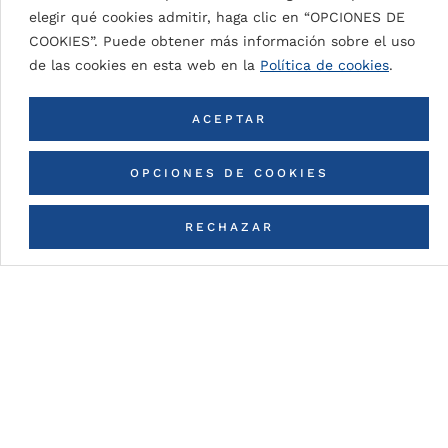
SIGNAL WHITE 9003
elegir qué cookies admitir, haga clic en “OPCIONES DE
COOKIES”. Puede obtener más información sobre el uso
de las cookies en esta web en la
Política de cookies
.
VOLVER A TODOS LOS COLORES
ACEPTAR
OPCIONES DE COOKIES
RECHAZAR
CONTACTA CON NOSOTROS
Detalles de la pintura
DG5 (High Durable Polyester)
Pintura en base a resinas HDP con espesores de