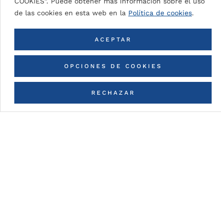
COOKIES”. Puede obtener más información sobre el uso
de las cookies en esta web en la
Política de cookies
.
VOLVER A TODOS LOS COLORES
ACEPTAR
OPCIONES DE COOKIES
RECHAZAR
CONTACTA CON NOSOTROS
Detalles de la pintura
DG5 (High Durable Polyester)
Pintura en base a resinas HDP con espesores de
pintura nominal (dependiendo del color):
DG5 2L Coastal: 35μ
aprox.