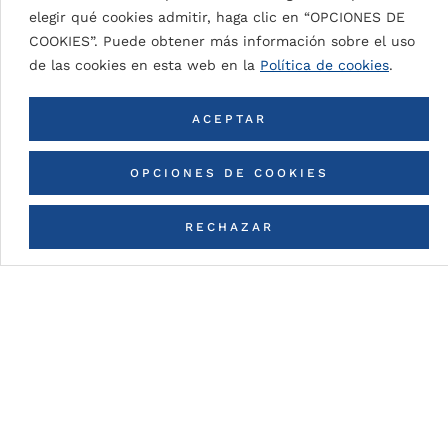
SIGNAL WHITE 9003
elegir qué cookies admitir, haga clic en “OPCIONES DE
COOKIES”. Puede obtener más información sobre el uso
de las cookies en esta web en la
Política de cookies
.
VOLVER A TODOS LOS COLORES
ACEPTAR
OPCIONES DE COOKIES
RECHAZAR
CONTACTA CON NOSOTROS
Detalles de la pintura
DG5 (High Durable Polyester)
Pintura en base a resinas HDP con espesores de