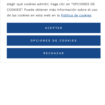
SIGNAL WHITE 9003
elegir qué cookies admitir, haga clic en “OPCIONES DE
COOKIES”. Puede obtener más información sobre el uso
de las cookies en esta web en la
Política de cookies
.
VOLVER A TODOS LOS COLORES
ACEPTAR
OPCIONES DE COOKIES
RECHAZAR
CONTACTA CON NOSOTROS
Detalles de la pintura
DG5 (High Durable Polyester)
Pintura en base a resinas HDP con espesores de