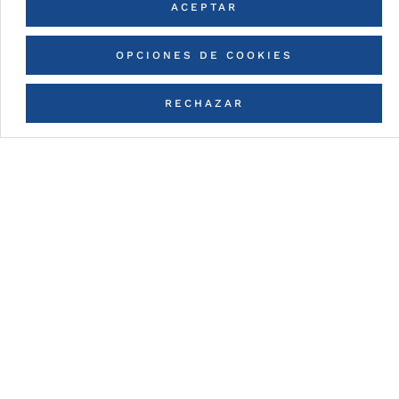
ARCHITECTS
ACEPTAR
OPCIONES DE COOKIES
RECHAZAR
CONTACTA CON NOSOTROS
VER TODOS LOS PROYECTOS
Detalles de la pintura
DG5 (High Durable Polyester)
Pintura en base a resinas HDP con espesores de