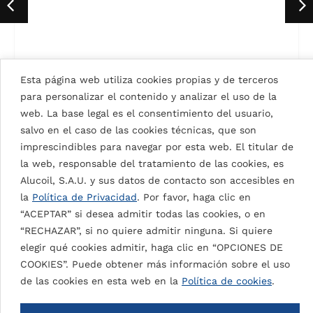
Esta página web utiliza cookies propias y de terceros
SIGNAL WHITE 9003
para personalizar el contenido y analizar el uso de la
web. La base legal es el consentimiento del usuario,
salvo en el caso de las cookies técnicas, que son
imprescindibles para navegar por esta web. El titular de
la web, responsable del tratamiento de las cookies, es
VOLVER A TODOS LOS COLORES
Alucoil, S.A.U. y sus datos de contacto son accesibles en
la
Política de Privacidad
. Por favor, haga clic en
“ACEPTAR” si desea admitir todas las cookies, o en
“RECHAZAR”, si no quiere admitir ninguna. Si quiere
elegir qué cookies admitir, haga clic en “OPCIONES DE
Proyectos de TEXTURED FINE
COOKIES”. Puede obtener más información sobre el uso
HELIOS OFFICES
de las cookies en esta web en la
Política de cookies
.
COCONOUT WHITE
OFICINAS
20
FENWICK IRIBARREN
19