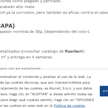
aciones como plegado y perfilado.
acabado alto mate.
 UV ya la corrosión, pero también es eficaz contra el cale
CAPA)
spesor nominal de 30μ, (dependiendo del color).
metalizados (consultar catálogo de
fluorlac
®).
 m² y entrega en 4 semanas.
para uso en exteriores.
rsonalizar el contenido y analizar el uso de la web. La
 de las cookies técnicas, que son imprescindibles para
ntura nominal (dependiendo del color):
atamiento de las cookies, es Alucoil, S.A.U. y sus datos
OP
 favor, haga clic en “ACEPTAR” si desea admitir todas las
uiere elegir qué cookies admitir, haga clic en “OPCIONES
CONTACTA CON NOSOTROS
e las cookies en esta web en la
Política de cookies
.