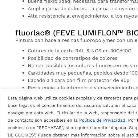
Buena flexibilidad, necesaria para transform
Amplia gama de colores. La gama incluye un 
Alta resistencia al envejecimiento, a los rayos
fluorlac® (FEVE LUMIFLON™ BI
Pintura con base a resinas fluoropolymer con un e
Colores de la carta RAL & NCS en 30G±10G
Posibilidad de contratipos de colores.
No son posibles los colores fluorescentes y 
Cantidades muy pequeñas, pedidos desde 100
Lacado a 1 cara con film protector de 80μ.
Resistencia a la intemperie y envejecimiento 
Esta página web utiliza cookies propias y de terceros para pe
DG5 (High Durable Polyester)
base legal es el consentimiento del usuario, salvo en el caso
Pintura en base a resinas HDP con espesores de pi
navegar por esta web. El titular de la web, responsable del tr
DG5 2L Coastal: 35μ
aprox.
de contacto son accesibles en la
Política de Privacidad
. Por
DG5 3L Coastal: 55μ
aprox.
cookies, o en “RECHAZAR”, si no quiere admitir ninguna. Si q
DG5 2L: 25μ
aprox.
DE COOKIES”. Puede obtener más información sobre el uso d