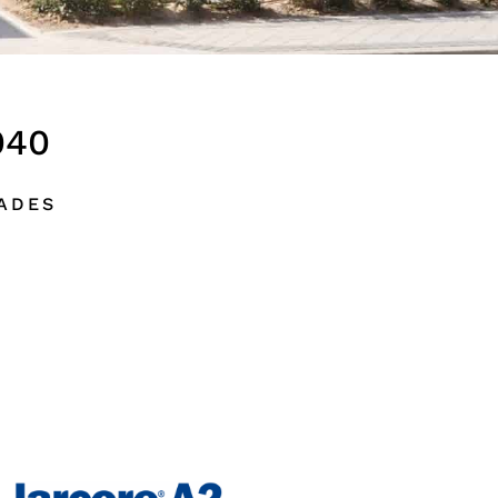
040
DADES