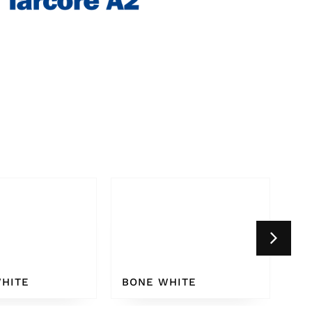
HITE
WHITE GREY 9002
CR