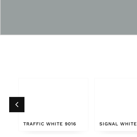
6
SIGNAL WHITE 9003
PURE WHITE 9