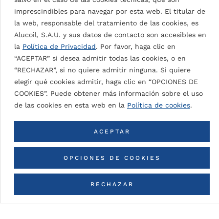
transformaciones como plegado y perfilado.
imprescindibles para navegar por esta web. El titular de
Amplia gama de colores. La gama incluye un
la web, responsable del tratamiento de las cookies, es
acabado alto mate.
Alucoil, S.A.U. y sus datos de contacto son accesibles en
Alta resistencia al envejecimiento, a los
la
Política de Privacidad
. Por favor, haga clic en
rayos UV ya la corrosión, pero también es
“ACEPTAR” si desea admitir todas las cookies, o en
eficaz contra el caleo.
“RECHAZAR”, si no quiere admitir ninguna. Si quiere
elegir qué cookies admitir, haga clic en “OPCIONES DE
PUR/PA (Polyurethane /
COOKIES”. Puede obtener más información sobre el uso
Polymainde)
de las cookies en esta web en la
Política de cookies
.
Pinturas en base a resinas de poliuretano
ACEPTAR
Muy flexible y facilidad para la
conformación.
OPCIONES DE COOKIES
Buena resistencia química.
Excelente resistencia al rayado y alta
resistencia a la abrasión.
RECHAZAR
CONTACTA CON NOSOTROS
Fantástica capacidad de adhesión a un
sustrato: también se usa en primer.