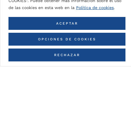
COOKIES”. Puede obtener más información sobre el uso
de las cookies en esta web en la
Política de cookies
.
VOLVER A TODOS LOS COLORES
ACEPTAR
OPCIONES DE COOKIES
RECHAZAR
CONTACTA CON NOSOTROS
Detalles de la pintura
DG5 (High Durable Polyester)
Pintura en base a resinas HDP con espesores de
pintura nominal (dependiendo del color):
DG5 2L Coastal: 35μ
aprox.