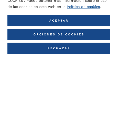
COOKIES”. Puede obtener más información sobre el uso
de las cookies en esta web en la
Política de cookies
.
VOLVER A TODOS LOS COLORES
ACEPTAR
OPCIONES DE COOKIES
RECHAZAR
CONTACTA CON NOSOTROS
Detalles de la pintura
DG5 (High Durable Polyester)
Pintura en base a resinas HDP con espesores de
pintura nominal (dependiendo del color):
DG5 2L Coastal: 35μ
aprox.