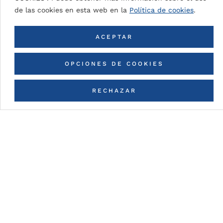
de las cookies en esta web en la
Política de cookies
.
ACEPTAR
Proyectos de DESIGN PVC
OPCIONES DE COOKIES
WOOD MALTA OAK
VAN DER VALK VENLO HOTEL
HOTELES
202
QMVH ARCHITECTUUR
1
RECHAZAR
CONTACTA CON NOSOTROS
VER TODOS LOS PROYECTOS