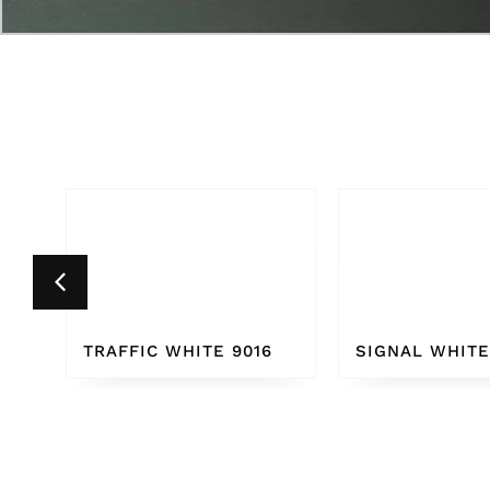
6
SIGNAL WHITE 9003
PURE WHITE 9