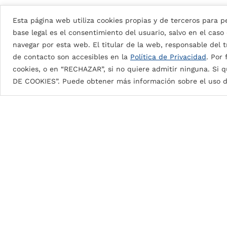
Esta página web utiliza cookies propias y de terceros para pe
base legal es el consentimiento del usuario, salvo en el caso
navegar por esta web. El titular de la web, responsable del tr
de contacto son accesibles en la
Política de Privacidad
. Por
cookies, o en “RECHAZAR”, si no quiere admitir ninguna. Si q
DE COOKIES”. Puede obtener más información sobre el uso d
Detalles de la pintura
PUR/PA (Polyurethane / Polymai
Pinturas en base a resinas de poliuretano
Muy flexible y facilidad para la conformación.
Buena resistencia química.
Excelente resistencia al rayado y alta resisten
Fantástica capacidad de adhesión a un sustra