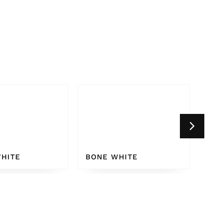
HITE
WHITE GREY 9002
CR