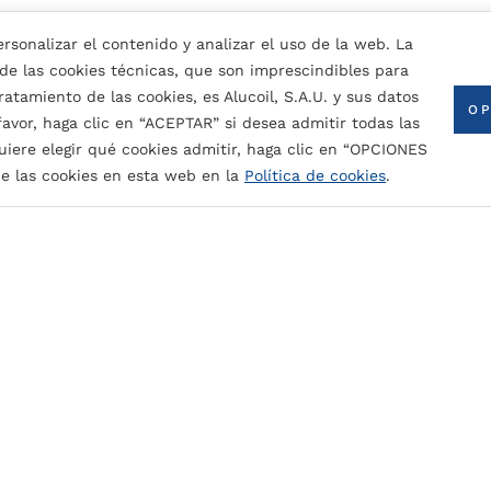
rsonalizar el contenido y analizar el uso de la web. La
 de las cookies técnicas, que son imprescindibles para
atamiento de las cookies, es Alucoil, S.A.U. y sus datos
OP
 favor, haga clic en “ACEPTAR” si desea admitir todas las
uiere elegir qué cookies admitir, haga clic en “OPCIONES
CONTACTA CON NOSOTROS
e las cookies en esta web en la
Política de cookies
.
nde)
cia a la abrasión.
to: también se usa en primer.