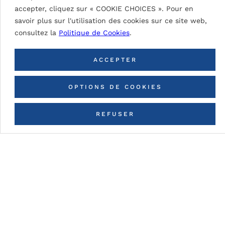
accepter, cliquez sur « COOKIE CHOICES ». Pour en
savoir plus sur l'utilisation des cookies sur ce site web,
consultez la
Politique de Cookies
.
RETOUR À TOUTES LES
COULEURS
ACCEPTER
OPTIONS DE COOKIES
REFUSER
CONTACTEZ-NOUS
Détails du tableau
DG5 (High Durable Polyester)
Peinture à base de résines HDP. Épaisseurs de
peinture nominale (fonction du type de