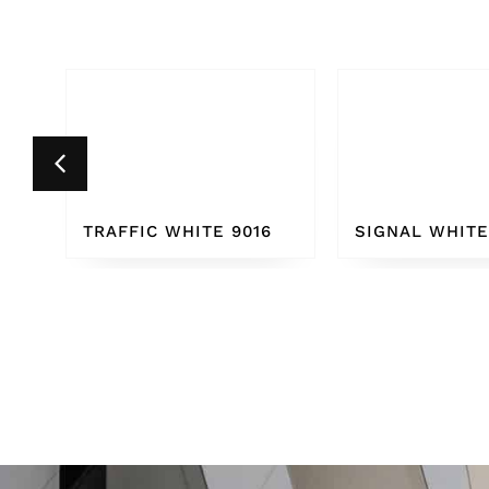
6
SIGNAL WHITE 9003
PURE WHITE 9