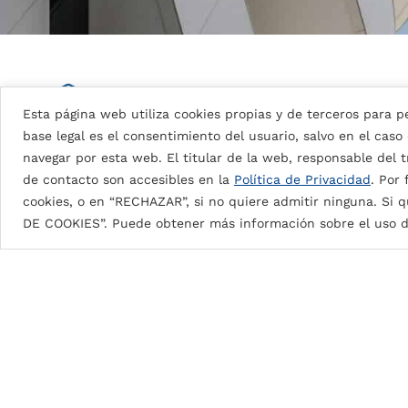
Detalles de la pintura
Esta página web utiliza cookies propias y de terceros para pe
base legal es el consentimiento del usuario, salvo en el caso
navegar por esta web. El titular de la web, responsable del tr
DG5 (High Durable Polyester)
de contacto son accesibles en la
Política de Privacidad
. Por
cookies, o en “RECHAZAR”, si no quiere admitir ninguna. Si q
Pintura en base a resinas HDP con espesores de pi
DE COOKIES”. Puede obtener más información sobre el uso d
DG5 2L Coastal: 35μ
aprox.
DG5 3L Coastal: 55μ
aprox.
DG5 2L: 25μ
aprox.
Brillos desde 10G a 90G.
Excelente protección contra la intemperie, la
Increíble dureza y flexibilidad ante el perfila