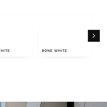
HITE
WHITE GREY 9002
CR