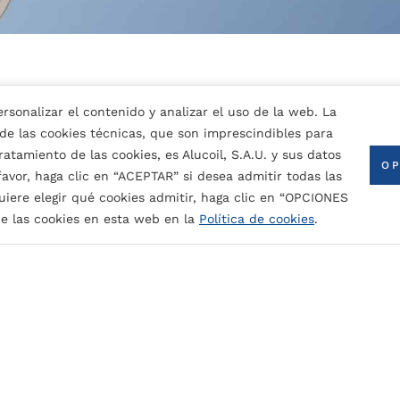
rsonalizar el contenido y analizar el uso de la web. La
 de las cookies técnicas, que son imprescindibles para
atamiento de las cookies, es Alucoil, S.A.U. y sus datos
OP
 favor, haga clic en “ACEPTAR” si desea admitir todas las
uiere elegir qué cookies admitir, haga clic en “OPCIONES
ntura nominal (dependiendo del color):
CONTACTA CON NOSOTROS
e las cookies en esta web en la
Política de cookies
.
 radiación UV y los contaminantes atmosféricos.
do, plegado y bobinado.