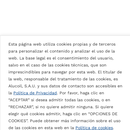
TOUZA ARQUITECTOS
OFICINAS
202
VITORIA PRIVATE HOUSE
EASST ARCHITECTS
1
EDIFICIOS RESIDENCIALES
2015
Esta página web utiliza cookies propias y de terceros
VER TODOS LOS PROYECTOS
para personalizar el contenido y analizar el uso de la
web. La base legal es el consentimiento del usuario,
salvo en el caso de las cookies técnicas, que son
imprescindibles para navegar por esta web. El titular de
la web, responsable del tratamiento de las cookies, es
Alucoil, S.A.U. y sus datos de contacto son accesibles en
la
Política de Privacidad
. Por favor, haga clic en
“ACEPTAR” si desea admitir todas las cookies, o en
“RECHAZAR”, si no quiere admitir ninguna. Si quiere
Detalles de la pintura
elegir qué cookies admitir, haga clic en “OPCIONES DE
COOKIES”. Puede obtener más información sobre el uso
de las cookies en esta web en la
Política de cookies
.