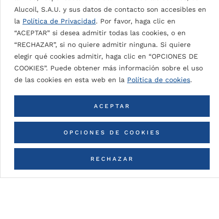
Alucoil, S.A.U. y sus datos de contacto son accesibles en
la
Política de Privacidad
. Por favor, haga clic en
SIGNAL WHITE 9003
“ACEPTAR” si desea admitir todas las cookies, o en
“RECHAZAR”, si no quiere admitir ninguna. Si quiere
elegir qué cookies admitir, haga clic en “OPCIONES DE
COOKIES”. Puede obtener más información sobre el uso
VOLVER A TODOS LOS COLORES
de las cookies en esta web en la
Política de cookies
.
ACEPTAR
OPCIONES DE COOKIES
RECHAZAR
CONTACTA CON NOSOTROS
Detalles de la pintura
PVDF (Polyvinylidene Fluoride)