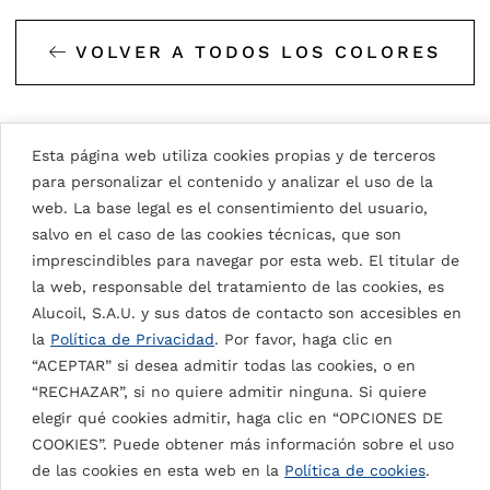
VOLVER A TODOS LOS COLORES
Esta página web utiliza cookies propias y de terceros
para personalizar el contenido y analizar el uso de la
Proyectos de TRAFFIC RED
web. La base legal es el consentimiento del usuario,
3020
GALWAY SCOTIABANK & ORANGE
CENTERS AUTO TIRESUR
EL ARCO NURSERY
salvo en el caso de las cookies técnicas, que son
THEORY FITNESS
OTROS EDIFICIOS
201
UNIVERSIDADES / CENTROS
2
imprescindibles para navegar por esta web. El titular de
DIEGO PASCUAL
4
OFICINAS
20
EDUCATIVOS
0
la web, responsable del tratamiento de las cookies, es
JOHN HEARN ARCHITECT
21
DGN ARQUITECTOS
1
Alucoil, S.A.U. y sus datos de contacto son accesibles en
5
la
Política de Privacidad
. Por favor, haga clic en
“ACEPTAR” si desea admitir todas las cookies, o en
“RECHAZAR”, si no quiere admitir ninguna. Si quiere
elegir qué cookies admitir, haga clic en “OPCIONES DE
COOKIES”. Puede obtener más información sobre el uso
VER TODOS LOS PROYECTOS
de las cookies en esta web en la
Política de cookies
.