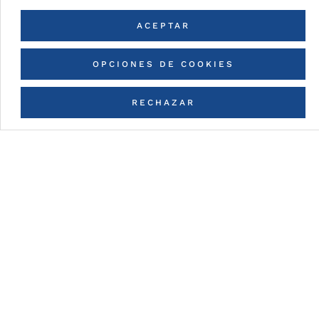
ACEPTAR
OPCIONES DE COOKIES
RECHAZAR
CONTACTA CON NOSOTROS
Detalles de la pintura
fluorlac® (FEVE LUMIFLON™
BICAPA)
Pintura con base a resinas fluoropolymer con un
espesor nominal de 30μ, (dependiendo del color).
Colores de la carta RAL & NCS en 30G±10G
Posibilidad de contratipos de colores.
No son posibles los colores fluorescentes y
metalizados (consultar catálogo