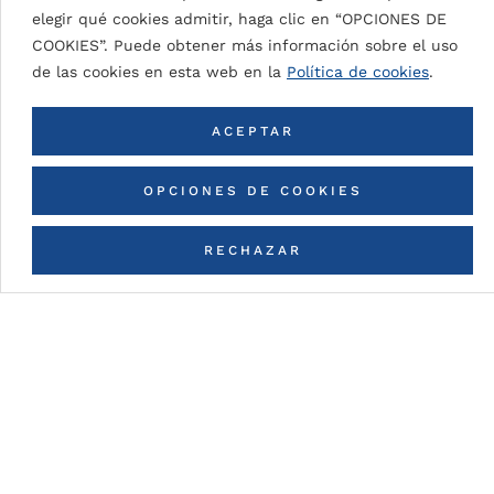
SIGNAL WHITE 9003
elegir qué cookies admitir, haga clic en “OPCIONES DE
COOKIES”. Puede obtener más información sobre el uso
de las cookies en esta web en la
Política de cookies
.
VOLVER A TODOS LOS COLORES
ACEPTAR
OPCIONES DE COOKIES
RECHAZAR
CONTACTA CON NOSOTROS
Detalles de la pintura
DG5 (High Durable Polyester)
Pintura en base a resinas HDP con espesores de