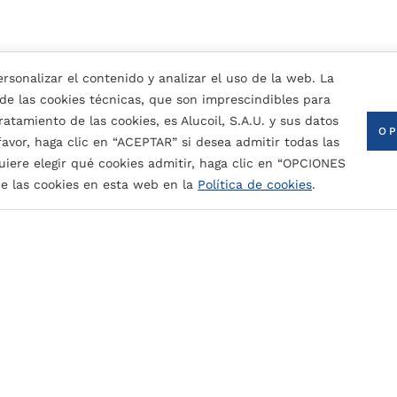
rsonalizar el contenido y analizar el uso de la web. La
 de las cookies técnicas, que son imprescindibles para
atamiento de las cookies, es Alucoil, S.A.U. y sus datos
OP
 favor, haga clic en “ACEPTAR” si desea admitir todas las
uiere elegir qué cookies admitir, haga clic en “OPCIONES
CONTACTA CON NOSOTROS
e las cookies en esta web en la
Política de cookies
.
ntura nominal (dependiendo del color):
 radiación UV y los contaminantes atmosféricos.