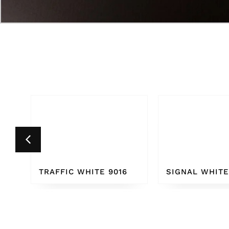
6
SIGNAL WHITE 9003
PURE WHITE 9