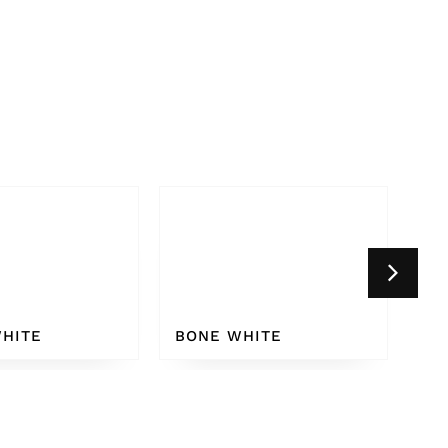
HITE
WHITE GREY 9002
CR