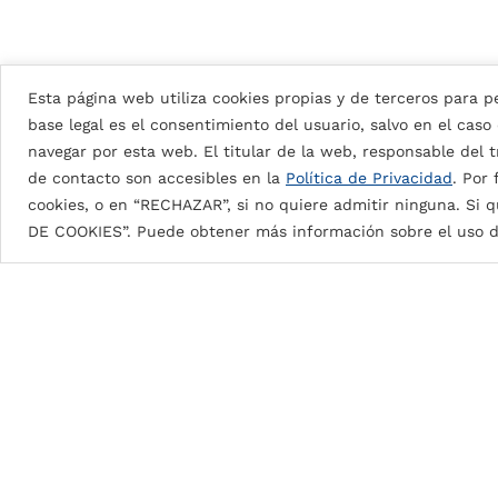
Esta página web utiliza cookies propias y de terceros para pe
base legal es el consentimiento del usuario, salvo en el caso
navegar por esta web. El titular de la web, responsable del tr
de contacto son accesibles en la
Política de Privacidad
. Por
cookies, o en “RECHAZAR”, si no quiere admitir ninguna. Si q
Detalles de la pintura
DE COOKIES”. Puede obtener más información sobre el uso d
DG5 (High Durable Polyester)
Pintura en base a resinas HDP con espesores de pi
DG5 2L Coastal: 35μ
aprox.
DG5 3L Coastal: 55μ
aprox.
DG5 2L: 25μ
aprox.
Brillos desde 10G a 90G.
Excelente protección contra la intemperie, la