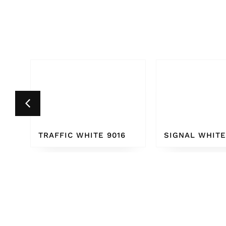
6
SIGNAL WHITE 9003
PURE WHITE 9