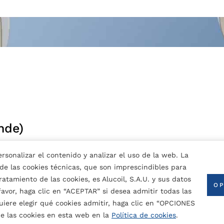
nde)
rsonalizar el contenido y analizar el uso de la web. La
 de las cookies técnicas, que son imprescindibles para
atamiento de las cookies, es Alucoil, S.A.U. y sus datos
cia a la abrasión.
OP
 favor, haga clic en “ACEPTAR” si desea admitir todas las
to: también se usa en primer.
uiere elegir qué cookies admitir, haga clic en “OPCIONES
CONTACTA CON NOSOTROS
e las cookies en esta web en la
Política de cookies
.