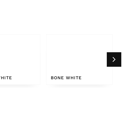
HITE
WHITE GREY 9002
CR