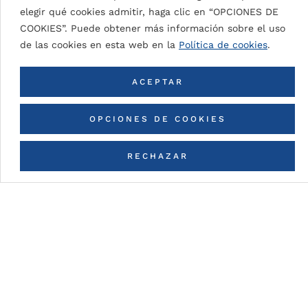
SIGNAL WHITE 9003
elegir qué cookies admitir, haga clic en “OPCIONES DE
COOKIES”. Puede obtener más información sobre el uso
de las cookies en esta web en la
Política de cookies
.
VOLVER A TODOS LOS COLORES
ACEPTAR
OPCIONES DE COOKIES
RECHAZAR
CONTACTA CON NOSOTROS
Detalles de la pintura
DG5 (High Durable Polyester)
Pintura en base a resinas HDP con espesores de