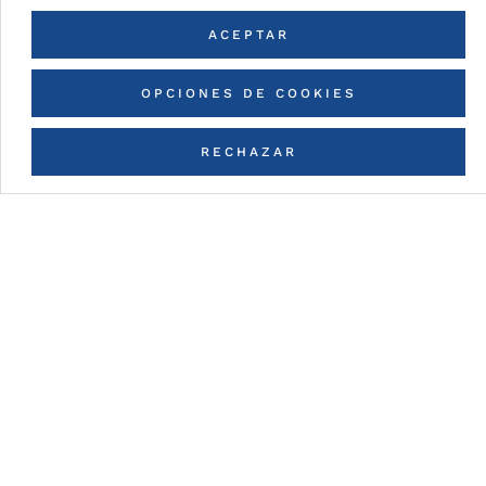
ACEPTAR
VOLVER A TODOS LOS COLORES
OPCIONES DE COOKIES
RECHAZAR
CONTACTA CON NOSOTROS
Detalles de la pintura
PUR/PA (Polyurethane /
Polymainde)
Pinturas en base a resinas de poliuretano
Muy flexible y facilidad para la
conformación.