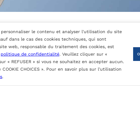
personnaliser le contenu et analyser l'utilisation du site
 sauf dans le cas des cookies techniques, qui sont
 site web, responsable du traitement des cookies, est
a
politique de confidentialité
. Veuillez cliquer sur «
 sur « REFUSER » si vous ne souhaitez en accepter aucun.
 « COOKIE CHOICES ». Pour en savoir plus sur l'utilisation
nture nominale (fonction du type de revêtement):
CONTACTEZ-NOUS
s
.
, le rayonnement UV et les contaminants atmosphériques.
obinage.