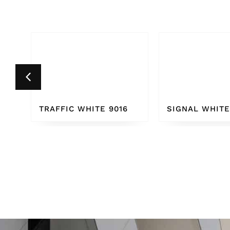
6
SIGNAL WHITE 9003
PURE WHITE 9