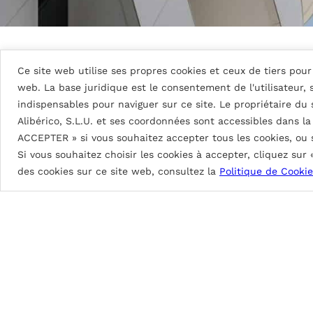
Ce site web utilise ses propres cookies et ceux de tiers pour 
Détails du tableau
web. La base juridique est le consentement de l'utilisateur,
indispensables pour naviguer sur ce site. Le propriétaire du
Alibérico, S.L.U. et ses coordonnées sont accessibles dans l
DG5 (High Durable Polyester)
ACCEPTER » si vous souhaitez accepter tous les cookies, ou
Si vous souhaitez choisir les cookies à accepter, cliquez sur
Peinture à base de résines HDP. Épaisseurs de pei
des cookies sur ce site web, consultez la
Politique de Cookie
DG5 2L Coastal: env. 35
μ
DG5 3L Coastal: env. 55
μ
DG5 2L: env. 25
μ
Brillance de 70 à 90%.
Excellente protection contre les intempéries
Excellente flexibilité au profilage, pliage et b