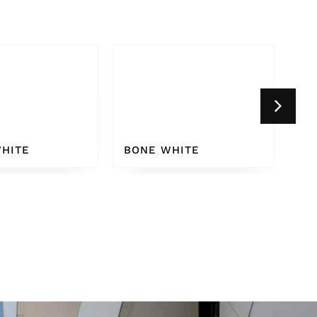
HITE
WHITE GREY 9002
CR