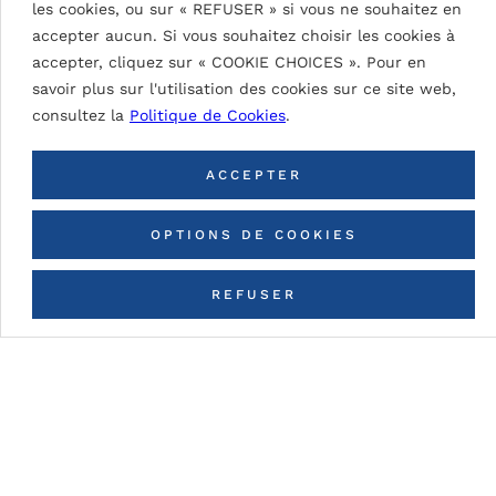
les cookies, ou sur « REFUSER » si vous ne souhaitez en
SIGNAL WHITE 9003
accepter aucun. Si vous souhaitez choisir les cookies à
accepter, cliquez sur « COOKIE CHOICES ». Pour en
savoir plus sur l'utilisation des cookies sur ce site web,
consultez la
Politique de Cookies
.
RETOUR À TOUTES LES
COULEURS
ACCEPTER
OPTIONS DE COOKIES
REFUSER
CONTACTEZ-NOUS
Détails du tableau
DG5 (High Durable Polyester)