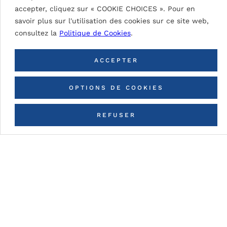
accepter, cliquez sur « COOKIE CHOICES ». Pour en
savoir plus sur l'utilisation des cookies sur ce site web,
consultez la
Politique de Cookies
.
RETOUR À TOUTES LES
COULEURS
ACCEPTER
OPTIONS DE COOKIES
REFUSER
CONTACTEZ-NOUS
Détails du tableau
DG5 (High Durable Polyester)
Peinture à base de résines HDP. Épaisseurs de
peinture nominale (fonction du type de