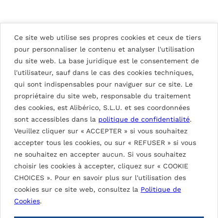
4
FENWICK IRIBARREN
24
SANTÉ
0
CENTRES SPORTIFS
2
TOORAK PARK
ARCHITECTS
ARGOLA ARQUITECTOS
2
TALL PANDA – VANPALLANDT +
0
DE WALVIS
INFINITY PARK
2
BELTRAMI ARCHITECTS
2
IMMEUBLES RÉSIDENTIELS
2
BUSAN BANK SUYEONG
1
BUREAUX
202
DENTON CORKER MARSHALL
0
Ce site web utilise ses propres cookies et ceux de tiers
IMMEUBLES RÉSIDENTIELS
2
KAAN ARCHITECTS
0
1
STARH ARCHITECTS
0
BUREAUX
2
pour personnaliser le contenu et analyser l'utilisation
12 DE OCTUBRE HOSPITAL
7
2
GASNAM ARCHITECTS · ILSHIN
0
du site web. La base juridique est le consentement de
THE POST
2
ARCHITECTS
2
HÔPITAUX / CENTRES DE
2
l'utilisateur, sauf dans le cas des cookies techniques,
4
BUREAUX
202
SANTÉ
0
VAUREAL LE FORUM
qui sont indispensables pour naviguer sur ce site. Le
MCMP ARCHITECTS
3
ARGOLA ARQUITECTOS
2
4
AUTRES BÂTIMENTS
202
propriétaire du site web, responsable du traitement
PAXTON BARCELONA HOTEL
BUSINESS GARDEN WROCLAW
TETRARC
3
des cookies, est Alibérico, S.L.U. et ses coordonnées
HÔTELS
G4:GROUP
2020
BUREAUX
202
sont accessibles dans la
politique de confidentialité
.
APA WOJCIECHOWSKI
0
Veuillez cliquer sur « ACCEPTER » si vous souhaitez
accepter tous les cookies, ou sur « REFUSER » si vous
ne souhaitez en accepter aucun. Si vous souhaitez
choisir les cookies à accepter, cliquez sur « COOKIE
CHOICES ». Pour en savoir plus sur l'utilisation des
cookies sur ce site web, consultez la
Politique de
Cookies
.