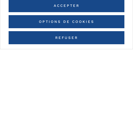
ACCEPTER
OPTIONS DE COOKIES
Vous avez des
questions ?
REFUSER
Laissez-nous vos coordonnées et nous vous
répondrons dans les plus brefs délais.
CONTACT