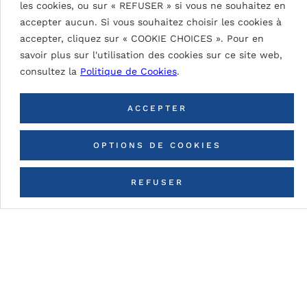
les cookies, ou sur « REFUSER » si vous ne souhaitez en
SIGNAL WHITE 9003
accepter aucun. Si vous souhaitez choisir les cookies à
accepter, cliquez sur « COOKIE CHOICES ». Pour en
savoir plus sur l'utilisation des cookies sur ce site web,
consultez la
Politique de Cookies
.
RETOUR À TOUTES LES
COULEURS
ACCEPTER
OPTIONS DE COOKIES
REFUSER
CONTACTEZ-NOUS
Détails du tableau
DG5 (High Durable Polyester)