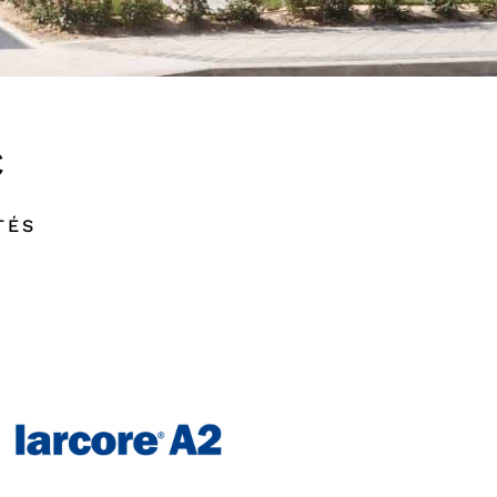
C
TÉS