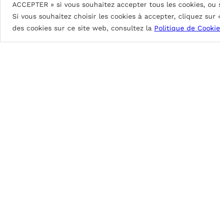
ACCEPTER » si vous souhaitez accepter tous les cookies, ou
DG5 2L Coastal: env. 35
μ
Si vous souhaitez choisir les cookies à accepter, cliquez sur
DG5 3L Coastal: env. 55
μ
des cookies sur ce site web, consultez la
Politique de Cookie
DG5 2L: env. 25
μ
Brillance de 70 à 90%.
Excellente protection contre les intempéries
Excellente flexibilité au profilage, pliage et b
PVDF (Polyvinylidene Fluoride)
Peinture à base de résine PVDF à hautes performa
PVDF 2L Coastal: 31μ
env.
PVDF 3L: 40μ
env.
PVDF 4L: 60μ
env.
Brillance de 20 à 40%.
Excellente stabilité de la couleur, farinage i
Très bonne protection contre les intempérie
Excellente flexibilité au profilage, pliage et b