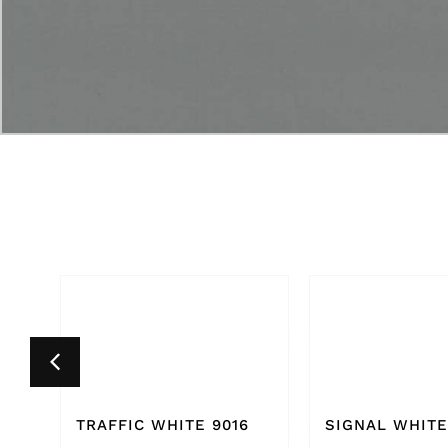
6
SIGNAL WHITE 9003
PURE WHITE 9