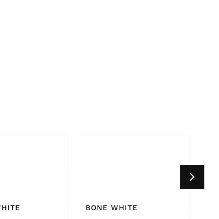
HITE
WHITE GREY 9002
CR