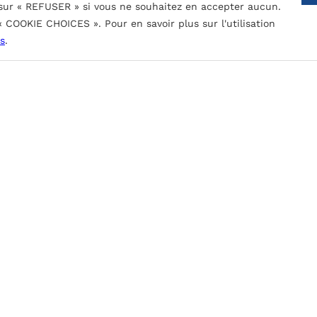
 sur « REFUSER » si vous ne souhaitez en accepter aucun.
 « COOKIE CHOICES ». Pour en savoir plus sur l'utilisation
CONTACTEZ-NOUS
s
.
, le rayonnement UV et les contaminants atmosphériques.
obinage.
nces. Epaisseur de peinture nominale:
mperceptible et très bonne résistance
s, le rayonnement et les contaminants atmosphériques.
obinage.