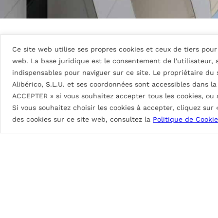
Ce site web utilise ses propres cookies et ceux de tiers pour 
Détails du tableau
web. La base juridique est le consentement de l'utilisateur,
indispensables pour naviguer sur ce site. Le propriétaire du
Alibérico, S.L.U. et ses coordonnées sont accessibles dans l
DG5 (High Durable Polyester)
ACCEPTER » si vous souhaitez accepter tous les cookies, ou
Si vous souhaitez choisir les cookies à accepter, cliquez sur
Peinture à base de résines HDP. Épaisseurs de pei
des cookies sur ce site web, consultez la
Politique de Cookie
DG5 2L Coastal: env. 35
μ
DG5 3L Coastal: env. 55
μ
DG5 2L: env. 25
μ
Brillance de 70 à 90%.
Excellente protection contre les intempéries
Excellente flexibilité au profilage, pliage et b