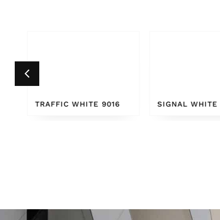
6
SIGNAL WHITE 9003
PURE WHITE 9