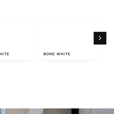
HITE
WHITE GREY 9002
CR