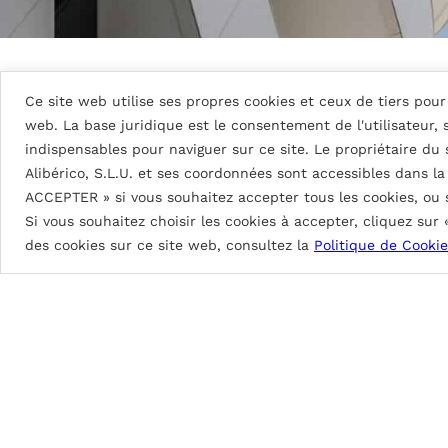
Ce site web utilise ses propres cookies et ceux de tiers pour 
Détails du tableau
web. La base juridique est le consentement de l'utilisateur,
indispensables pour naviguer sur ce site. Le propriétaire du
Alibérico, S.L.U. et ses coordonnées sont accessibles dans l
DG5 (High Durable Polyester)
ACCEPTER » si vous souhaitez accepter tous les cookies, ou
Si vous souhaitez choisir les cookies à accepter, cliquez sur
Peinture à base de résines HDP. Épaisseurs de pei
des cookies sur ce site web, consultez la
Politique de Cookie
DG5 2L Coastal: env. 35
μ
DG5 3L Coastal: env. 55
μ
DG5 2L: env. 25
μ
Brillance de 70 à 90%.
Excellente protection contre les intempéries
Excellente flexibilité au profilage, pliage et b