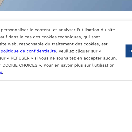
personnaliser le contenu et analyser l'utilisation du site
 sauf dans le cas des cookies techniques, qui sont
 site web, responsable du traitement des cookies, est
a
politique de confidentialité
. Veuillez cliquer sur «
 sur « REFUSER » si vous ne souhaitez en accepter aucun.
 « COOKIE CHOICES ». Pour en savoir plus sur l'utilisation
nture nominale (fonction du type de revêtement):
CONTACTEZ-NOUS
s
.
, le rayonnement UV et les contaminants atmosphériques.
obinage.