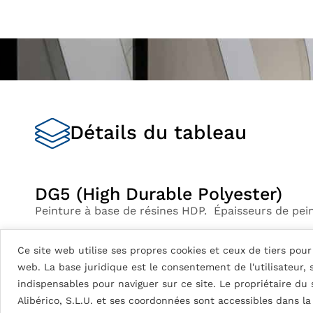
Détails du tableau
DG5 (High Durable Polyester)
Peinture à base de résines HDP. Épaisseurs de pei
DG5 2L Coastal: env. 35
μ
Ce site web utilise ses propres cookies et ceux de tiers pour 
DG5 3L Coastal: env. 55
μ
web. La base juridique est le consentement de l'utilisateur,
DG5 2L: env. 25
μ
indispensables pour naviguer sur ce site. Le propriétaire du
Brillance de 70 à 90%.
Alibérico, S.L.U. et ses coordonnées sont accessibles dans l
Excellente protection contre les intempéries