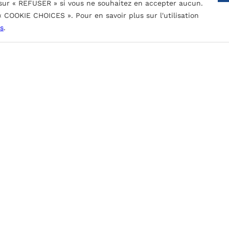
 sur « REFUSER » si vous ne souhaitez en accepter aucun.
obinage.
 « COOKIE CHOICES ». Pour en savoir plus sur l'utilisation
CONTACTEZ-NOUS
s
.
nces. Epaisseur de peinture nominale:
mperceptible et très bonne résistance
s, le rayonnement et les contaminants atmosphériques.
obinage.