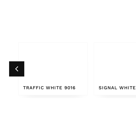
6
SIGNAL WHITE 9003
PURE WHITE 9