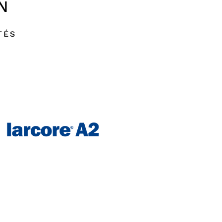
N
TÉS