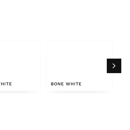
HITE
WHITE GREY 9002
CR