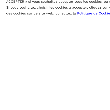
ACCEPTER » si vous souhaitez accepter tous les cookies, ou
Excellente flexibilité au profilage, pliage et b
Si vous souhaitez choisir les cookies à accepter, cliquez sur
des cookies sur ce site web, consultez la
Politique de Cookie
PVDF (Polyvinylidene Fluoride)
Peinture à base de résine PVDF à hautes performa
PVDF 2L Coastal: 31μ
env.
PVDF 3L: 40μ
env.
PVDF 4L: 60μ
env.
Brillance de 20 à 40%.
Excellente stabilité de la couleur, farinage i
Très bonne protection contre les intempérie
Excellente flexibilité au profilage, pliage et b