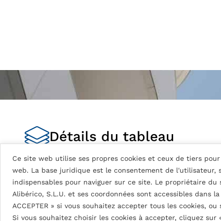
Détails du tableau
Ce site web utilise ses propres cookies et ceux de tiers pour 
web. La base juridique est le consentement de l'utilisateur,
fluorlac® (FEVE LUMIFLON™ 2 
indispensables pour naviguer sur ce site. Le propriétaire du
Peinture à base de résines fluoropolymères avec 
Alibérico, S.L.U. et ses coordonnées sont accessibles dans l
ACCEPTER » si vous souhaitez accepter tous les cookies, ou
Couleurs RAL et NCS en 30G±10G
Si vous souhaitez choisir les cookies à accepter, cliquez sur
Les couleurs fluorescentes et métalliques ne 