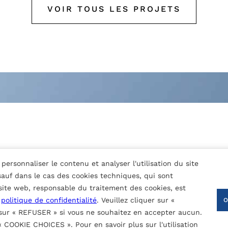
VOIR TOUS LES PROJETS
personnaliser le contenu et analyser l'utilisation du site
 sauf dans le cas des cookies techniques, qui sont
COUCHES)
 site web, responsable du traitement des cookies, est
une épaisseur nominale de 30μ
a
politique de confidentialité
. Veuillez cliquer sur «
 sur « REFUSER » si vous ne souhaitez en accepter aucun.
 « COOKIE CHOICES ». Pour en savoir plus sur l'utilisation
sont pas disponibles (voir le catalogue