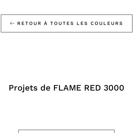
RETOUR À TOUTES LES COULEURS
MNEVNIKI METR
AIRPORT –
AUTRES BÂTIMEN
Projets de FLAME RED 3000
ARCHITECTURAL 
20
TIMUR BASHKAEV
HITECTS
22