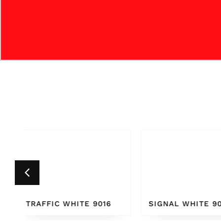
6
SIGNAL WHITE 9003
PURE WHITE 9