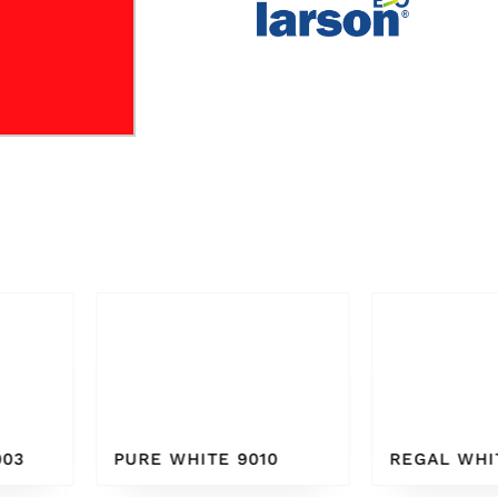
010
REGAL WHITE
BONE W