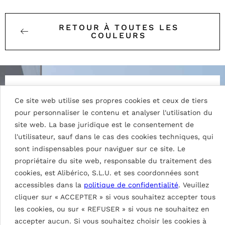
RETOUR À TOUTES LES
COULEURS
Ce site web utilise ses propres cookies et ceux de tiers
pour personnaliser le contenu et analyser l'utilisation du
site web. La base juridique est le consentement de
Détails du tableau
l'utilisateur, sauf dans le cas des cookies techniques, qui
sont indispensables pour naviguer sur ce site. Le
propriétaire du site web, responsable du traitement des
cookies, est Alibérico, S.L.U. et ses coordonnées sont
fluorlac® (FEVE LUMIFLON™ 2
accessibles dans la
politique de confidentialité
. Veuillez
COUCHES)
cliquer sur « ACCEPTER » si vous souhaitez accepter tous
Peinture à base de résines fluoropolymères avec
les cookies, ou sur « REFUSER » si vous ne souhaitez en
une épaisseur nominale de 30μ
accepter aucun. Si vous souhaitez choisir les cookies à