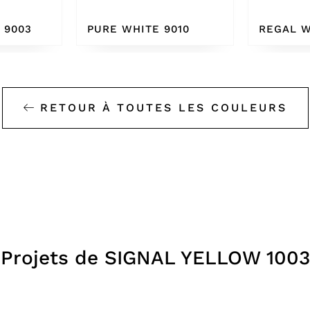
010
REGAL WHITE
BONE W
RETOUR À TOUTES LES COULEURS
ITY HOSPITAL
EL ARCO NURSE
RES DE
2
UNIVERSITÉS / C
Projets de SIGNAL YELLOW 1003
0
ÉDUCATIFS
CTOS
2
DGN ARQUITECTO
2