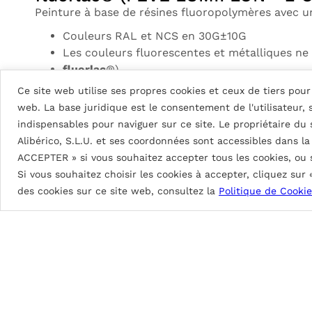
Peinture à base de résines fluoropolymères avec 
Couleurs RAL et NCS en 30G±10G
Les couleurs fluorescentes et métalliques ne 
fluorlac
®).
Possibilité de combinaison de couleurs.
Ce site web utilise ses propres cookies et ceux de tiers pour 
Très petites quantités possibles : à partir de
web. La base juridique est le consentement de l'utilisateur,
Laquage sur 1 face avec film protecteur de 80
indispensables pour naviguer sur ce site. Le propriétaire du
Résistance aux intempéries et au vieillissemen
Alibérico, S.L.U. et ses coordonnées sont accessibles dans l
ACCEPTER » si vous souhaitez accepter tous les cookies, ou
DG5 (High Durable Polyester)
Si vous souhaitez choisir les cookies à accepter, cliquez sur
Peinture à base de résines HDP. Épaisseurs de pei
des cookies sur ce site web, consultez la
Politique de Cookie
DG5 2L Coastal: env. 35
μ
DG5 3L Coastal: env. 55
μ
DG5 2L: env. 25
μ
Brillance de 70 à 90%.
Excellente protection contre les intempéries
Excellente flexibilité au profilage, pliage et b