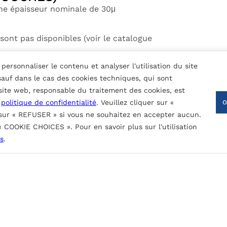
une épaisseur nominale de 30μ
sont pas disponibles (voir le catalogue
personnaliser le contenu et analyser l'utilisation du site
 100m² et livraison immédiate 4
 sauf dans le cas des cookies techniques, qui sont
μ.
 site web, responsable du traitement des cookies, est
t pour une utilisation en extérieur.
a
politique de confidentialité
. Veuillez cliquer sur «
 sur « REFUSER » si vous ne souhaitez en accepter aucun.
 « COOKIE CHOICES ». Pour en savoir plus sur l'utilisation
CONTACTEZ-NOUS
nture nominale (fonction du type de revêtement):
s
.
, le rayonnement UV et les contaminants atmosphériques.
obinage.