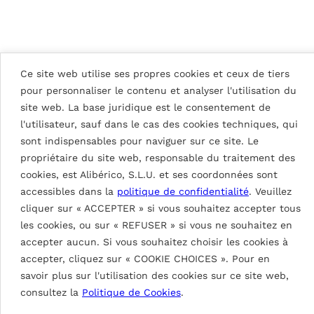
Ce site web utilise ses propres cookies et ceux de tiers
VOIR TOUS LES PROJETS
pour personnaliser le contenu et analyser l'utilisation du
site web. La base juridique est le consentement de
l'utilisateur, sauf dans le cas des cookies techniques, qui
sont indispensables pour naviguer sur ce site. Le
propriétaire du site web, responsable du traitement des
cookies, est Alibérico, S.L.U. et ses coordonnées sont
accessibles dans la
politique de confidentialité
. Veuillez
cliquer sur « ACCEPTER » si vous souhaitez accepter tous
Détails du tableau
les cookies, ou sur « REFUSER » si vous ne souhaitez en
accepter aucun. Si vous souhaitez choisir les cookies à
accepter, cliquez sur « COOKIE CHOICES ». Pour en
fluorlac® (FEVE LUMIFLON™ 2
savoir plus sur l'utilisation des cookies sur ce site web,
COUCHES)
consultez la
Politique de Cookies
.
Peinture à base de résines fluoropolymères avec