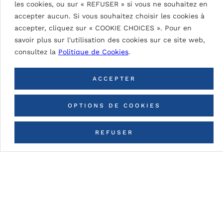
les cookies, ou sur « REFUSER » si vous ne souhaitez en
SIGNAL WHITE 9003
accepter aucun. Si vous souhaitez choisir les cookies à
accepter, cliquez sur « COOKIE CHOICES ». Pour en
savoir plus sur l'utilisation des cookies sur ce site web,
consultez la
Politique de Cookies
.
RETOUR À TOUTES LES
COULEURS
ACCEPTER
OPTIONS DE COOKIES
REFUSER
CONTACTEZ-NOUS
Détails du tableau
DG5 (High Durable Polyester)