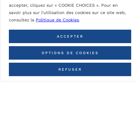
accepter, cliquez sur « COOKIE CHOICES ». Pour en
savoir plus sur l'utilisation des cookies sur ce site web,
consultez la
Politique de Cookies
.
RETOUR À TOUTES LES
COULEURS
ACCEPTER
OPTIONS DE COOKIES
REFUSER
CONTACTEZ-NOUS
Détails du tableau
DG5 (High Durable Polyester)
Peinture à base de résines HDP. Épaisseurs de
peinture nominale (fonction du type de