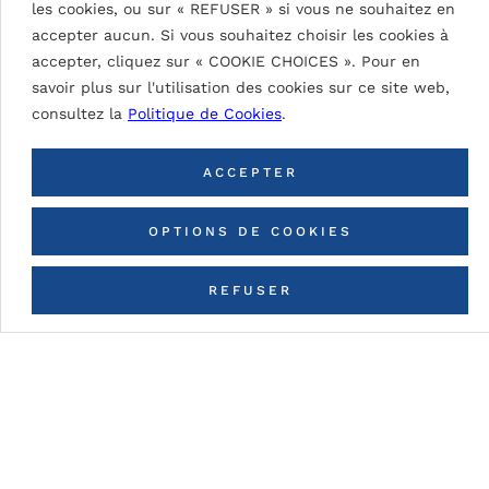
les cookies, ou sur « REFUSER » si vous ne souhaitez en
SIGNAL WHITE 9003
accepter aucun. Si vous souhaitez choisir les cookies à
accepter, cliquez sur « COOKIE CHOICES ». Pour en
savoir plus sur l'utilisation des cookies sur ce site web,
consultez la
Politique de Cookies
.
RETOUR À TOUTES LES
COULEURS
ACCEPTER
OPTIONS DE COOKIES
REFUSER
CONTACTEZ-NOUS
Détails du tableau
DG5 (High Durable Polyester)