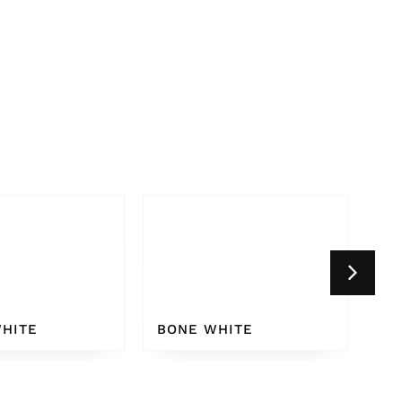
HITE
WHITE GREY 9002
CR