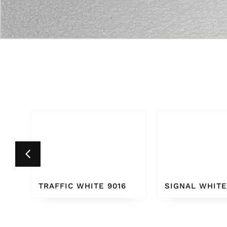
6
SIGNAL WHITE 9003
PURE WHITE 9