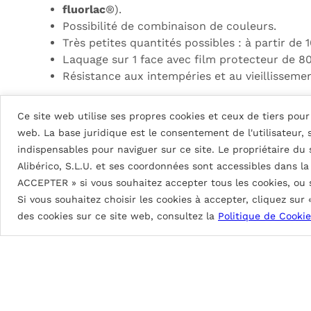
fluorlac
®).
Possibilité de combinaison de couleurs.
Très petites quantités possibles : à partir de
Laquage sur 1 face avec film protecteur de 80
Résistance aux intempéries et au vieillissemen
DG5 (High Durable Polyester)
Ce site web utilise ses propres cookies et ceux de tiers pour 
Peinture à base de résines HDP. Épaisseurs de pei
web. La base juridique est le consentement de l'utilisateur,
indispensables pour naviguer sur ce site. Le propriétaire du
DG5 2L Coastal: env. 35
μ
Alibérico, S.L.U. et ses coordonnées sont accessibles dans l
DG5 3L Coastal: env. 55
μ
ACCEPTER » si vous souhaitez accepter tous les cookies, ou
DG5 2L: env. 25
μ
Si vous souhaitez choisir les cookies à accepter, cliquez sur
Brillance de 70 à 90%.
des cookies sur ce site web, consultez la
Politique de Cookie
Excellente protection contre les intempéries
Excellente flexibilité au profilage, pliage et b
PVDF (Polyvinylidene Fluoride)
Peinture à base de résine PVDF à hautes performa