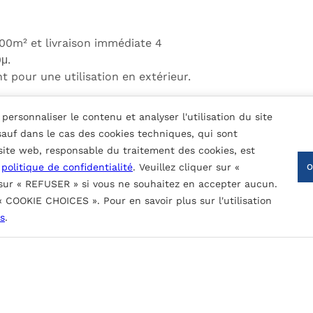
 100m² et livraison immédiate 4
μ.
t pour une utilisation en extérieur.
personnaliser le contenu et analyser l'utilisation du site
nture nominale (fonction du type de revêtement):
 sauf dans le cas des cookies techniques, qui sont
 site web, responsable du traitement des cookies, est
a
politique de confidentialité
. Veuillez cliquer sur «
 sur « REFUSER » si vous ne souhaitez en accepter aucun.
 « COOKIE CHOICES ». Pour en savoir plus sur l'utilisation
CONTACTEZ-NOUS
s
.
, le rayonnement UV et les contaminants atmosphériques.
obinage.
nces. Epaisseur de peinture nominale: