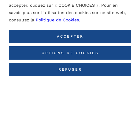
accepter, cliquez sur « COOKIE CHOICES ». Pour en
savoir plus sur l'utilisation des cookies sur ce site web,
consultez la
Politique de Cookies
.
RETOUR À TOUTES LES
COULEURS
ACCEPTER
OPTIONS DE COOKIES
REFUSER
CONTACTEZ-NOUS
Détails du tableau
DG5 (High Durable Polyester)
Peinture à base de résines HDP. Épaisseurs de
peinture nominale (fonction du type de