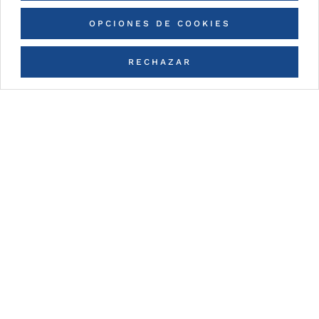
OPCIONES DE COOKIES
¿Tienes alguna duda?
RECHAZAR
Déjanos tus datos de contacto y te
contestaremos en la mayor brevedad posible
CONTACTO
© COPYRIGHT BY ALUCOIL
AVISO LEGAL
PRIVACIDAD
COOKIES
CONTACTO