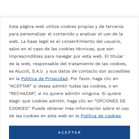
4
FENWICK IRIBARREN
24
SALUD
0
CENTROS DEPORTIVOS
2
TOORAK PARK
ARCHITECTS
ARGOLA ARQUITECTOS
2
TALL PANDA - VANPALLANDT +
0
DE WALVIS
INFINITY PARK
2
BELTRAMI ARCHITECTS
2
EDIFICIOS RESIDENCIALES
2
BUSAN BANK SUYEONG
1
OFICINAS
202
DENTON CORKER MARSHALL
0
EDIFICIOS RESIDENCIALES
2
Esta página web utiliza cookies propias y de terceros
KAAN ARCHITECTS
0
1
STARH ARCHITECTS
0
OFICINAS
2
para personalizar el contenido y analizar el uso de la
12 DE OCTUBRE HOSPITAL
7
2
GASNAM ARCHITECTS · ILSHIN
0
THE POST
web. La base legal es el consentimiento del usuario,
2
ARCHITECTS
2
HOSPITALES / CENTROS DE
2
4
OFICINAS
202
SALUD
0
salvo en el caso de las cookies técnicas, que son
VAUREAL LE FORUM
MCMP ARCHITECTS
3
ARGOLA ARQUITECTOS
2
imprescindibles para navegar por esta web. El titular
4
OTROS EDIFICIOS
202
de la web, responsable del tratamiento de las cookies,
PAXTON BARCELONA HOTEL
BUSINESS GARDEN WROCLAW
TETRARC
3
es Alucoil, S.A.U. y sus datos de contacto son accesibles
HOTELES
G4:GROUP
2020
OFICINAS
202
en la
Política de Privacidad
. Por favor, haga clic en
APA WOJCIECHOWSKI
0
“ACEPTAR” si desea admitir todas las cookies, o en
“RECHAZAR”, si no quiere admitir ninguna. Si quiere
elegir qué cookies admitir, haga clic en “OPCIONES DE
COOKIES”. Puede obtener más información sobre el uso
de las cookies en esta web en la
Política de cookies
.
ACEPTAR