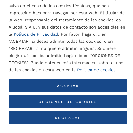
salvo en el caso de las cookies técnicas, que son
imprescindibles para navegar por esta web. El titular de
la web, responsable del tratamiento de las cookies, es
Alucoil, S.A.U. y sus datos de contacto son accesibles en
PROYECTOS
la
Política de Privacidad
. Por favor, haga clic en
PRINCE MOULAY ABDELLAH
Otros proyectos
“ACEPTAR” si desea admitir todas las cookies, o en
STADIUM
ALBAN TOWER
“RECHAZAR”, si no quiere admitir ninguna. Si quiere
CENTROS DEPORTIVOS
202
BOLUETA TOWERS
elegir qué cookies admitir, haga clic en “OPCIONES DE
POPULOUS
5
EDIFICIOS RESIDENCIALES
20
ARCHEA ASSOCIATI
24
EDIFICIOS RESIDENCIALES
20
COOKIES”. Puede obtener más información sobre el uso
VARQUITECTOS
19
de las cookies en esta web en la
Política de cookies
.
ACEPTAR
OPCIONES DE COOKIES
VER TODOS LOS PROYECTOS
RECHAZAR
© COPYRIGHT BY ALUCOIL
AVISO LEGAL